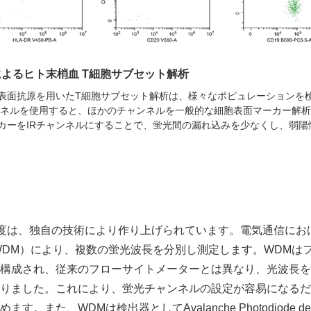
によるヒト末梢血 T細胞サブセット解析
表面抗原を用いたT細胞サブセット解析は、様々なポピュレーションを
ャンネルを使用すると、ほかのチャンネルを一般的な細胞表面マーカー解
ーカーをIRチャンネルにすることで、蛍光間の漏れ込みを少なくし、弱
た高感度は、独自の技術により作り上げられています。電気通信に
Multiplexer（WDM）により、複数の蛍光波長を分別し測定します。
構成され、従来のフローサイトメーターとは異なり、光波長を
りました。これにより、蛍光チャンネルの設定が容易になるだ
また、WDMは検出器としてAvalanche Photodiode det