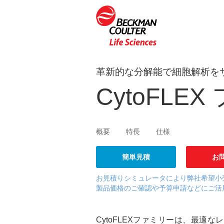
革新的な分解能で細胞解析を
CytoFLE
概要
特長
仕様
簡単見積
お
お見積りシミュレータにより弊社希望小
製品価格のご確認や予算申請などにご活
CytoFLEXファミリーは、最適